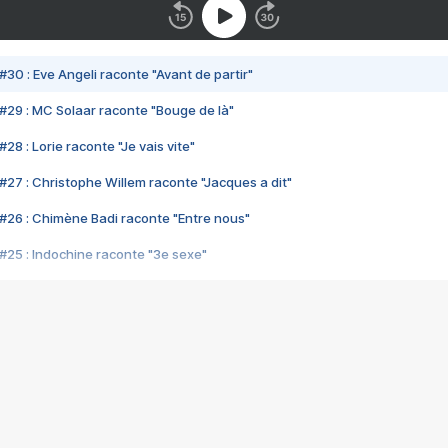
#30 : Eve Angeli raconte "Avant de partir"
#29 : MC Solaar raconte "Bouge de là"
28 : Lorie raconte "Je vais vite"
#27 : Christophe Willem raconte "Jacques a dit"
#26 : Chimène Badi raconte "Entre nous"
#25 : Indochine raconte "3e sexe"
#24 : Zaho raconte "C'est chelou"
#23 : Patrick Bruel raconte "Au café des délices"
#22 : Kyo raconte "Le chemin"
#21 : Nolwenn Leroy raconte "Cassé"
#20 : Patrick Hernandez raconte "Born to be alive"