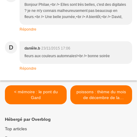
Bonjour Philae,<br /> Elles sont très belles, c'est des digitales
? je ne m'y connais malheureusement pas beaucoup en
fleurs.<br /> Une belle journée,<br /> A bientôt,<br /> David,
Répondre
D
danièle.b
23/11/2015 17:06
fleurs aux couleurs automnales!<br /> bonne soirée
Répondre
< mémoire : le pont du
poissons : thème du mois
Gard
de décembre de la
communauté douce France
>
Hébergé par Overblog
Top articles