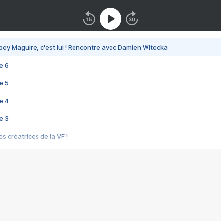
bey Maguire, c'est lui ! Rencontre avec Damien Witecka
e 6
e 5
e 4
e 3
s créatrices de la VF !
e 2
e 1
e Mektoub My Love arrive enfin ! Rencontre avec Shaïn Boumedine et Sal
i : après Toni en famille