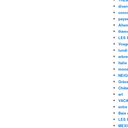
diver
conc
pays
Alle
thèm
LES 
Vosg
lundi
arbre
Italie
mond
NEIG
Grèc
Chât
art
VAC
entre
Baie
LES 
MEX