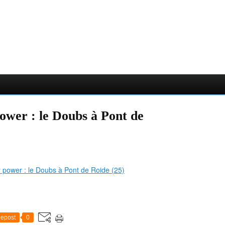
wer : le Doubs à Pont de
epost
0