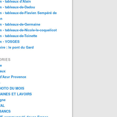
 - tableaux d'Alain
 - tableaux-de-Dadou
 - tableaux-de-Flavien Sempéré de
on
 - tableaux-de-Germaine
 - tableaux-de-Nicole-le-coquelicot
 - tableaux-de-Toinette
m - VOSGES
re : le pont du Gard
ORIES
ce
aux
d'Azur Provence
s
HOTO DU MOIS
AINES ET LAVOIRS
agne
VAL
BANCS
E communauté douce France