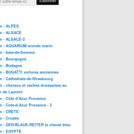
m - ALPES
m - ALSACE
m - ALSACE-2
m - AQUARIUM monde marin
m - baie-de-Somme
m - Bourgogne
 - Bretagne
 - BUGATTI voitures anciennes
 - Cathedrale-de-Strasbourg
 - chevaux et vaches écossaises au
h de Laurent
 - Côte d'Azur Provence
 - Cote-d-Azur Provence - 2
m - CRETE
 - Croatie
m - DER-BLAUE-REITER le cheval bleu
m - EGYPTE