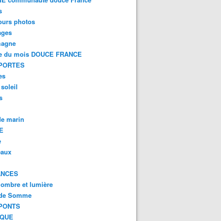
s
ours photos
ages
magne
e du mois DOUCE FRANCE
PORTES
es
 soleil
s
e marin
E
e
eaux
ANCES
 ombre et lumière
 de Somme
PONTS
IQUE