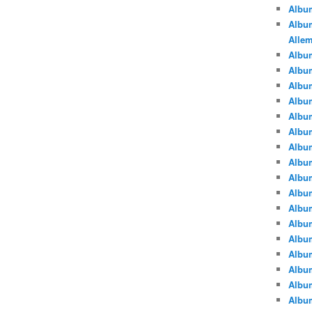
Albu
Album
Alle
Album
Albu
Albu
Albu
Albu
Albu
Albu
Albu
Albu
Albu
Album
Albu
Album
Albu
Albu
Albu
Albu