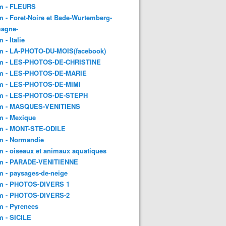
m - FLEURS
 - Foret-Noire et Bade-Wurtemberg-
magne-
 - Italie
m - LA-PHOTO-DU-MOIS(facebook)
m - LES-PHOTOS-DE-CHRISTINE
m - LES-PHOTOS-DE-MARIE
m - LES-PHOTOS-DE-MIMI
m - LES-PHOTOS-DE-STEPH
m - MASQUES-VENITIENS
m - Mexique
m - MONT-STE-ODILE
m - Normandie
 - oiseaux et animaux aquatiques
m - PARADE-VENITIENNE
 - paysages-de-neige
m - PHOTOS-DIVERS 1
m - PHOTOS-DIVERS-2
m - Pyrenees
m - SICILE