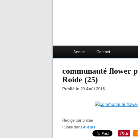
Accueil
Contact
communauté flower po
Roide (25)
Publié le 20 Août 2016
Rédigé par
philae
Publié dans
#fleurs
R