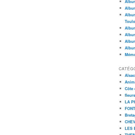
Album
Album
Album
Toul
Album
Album
Album
Albu
Mémoi
CATÉG
Alsa
Anim
Côte 
fleur
LA P
FONT
Bret
CHE
LES 
THEM