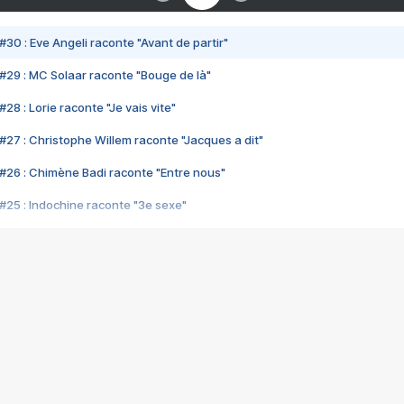
#30 : Eve Angeli raconte "Avant de partir"
#29 : MC Solaar raconte "Bouge de là"
28 : Lorie raconte "Je vais vite"
#27 : Christophe Willem raconte "Jacques a dit"
#26 : Chimène Badi raconte "Entre nous"
#25 : Indochine raconte "3e sexe"
#24 : Zaho raconte "C'est chelou"
#23 : Patrick Bruel raconte "Au café des délices"
#22 : Kyo raconte "Le chemin"
#21 : Nolwenn Leroy raconte "Cassé"
#20 : Patrick Hernandez raconte "Born to be alive"
#19 : Lorie raconte "Près de moi"