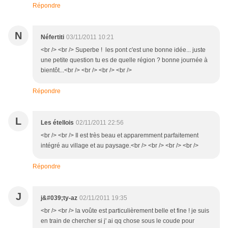
Répondre
N
Néfertiti
03/11/2011 10:21
<br /> <br /> Superbe ! les pont c'est une bonne idée... juste
une petite question tu es de quelle région ? bonne journée à
bientôt...<br /> <br /> <br /> <br />
Répondre
L
Les étellois
02/11/2011 22:56
<br /> <br /> Il est très beau et apparemment parfaitement
intégré au village et au paysage.<br /> <br /> <br /> <br />
Répondre
J
j&#039;ty-az
02/11/2011 19:35
<br /> <br /> la voûte est particulièrement belle et fine ! je suis
en train de chercher si j' ai qq chose sous le coude pour