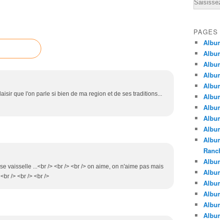
Email
PAGES
Albu
Albu
Albu
Albu
Albu
laisir que l'on parle si bien de ma region et de ses traditions...
Albu
Album
Album
Album
Album
Ranc
Album
use vaisselle ...<br /> <br /> <br /> on aime, on n'aime pas mais
Album
 <br /> <br /> <br />
Albu
Album
Albu
Albu