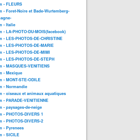
m - FLEURS
 - Foret-Noire et Bade-Wurtemberg-
magne-
 - Italie
m - LA-PHOTO-DU-MOIS(facebook)
m - LES-PHOTOS-DE-CHRISTINE
m - LES-PHOTOS-DE-MARIE
m - LES-PHOTOS-DE-MIMI
m - LES-PHOTOS-DE-STEPH
m - MASQUES-VENITIENS
m - Mexique
m - MONT-STE-ODILE
m - Normandie
 - oiseaux et animaux aquatiques
m - PARADE-VENITIENNE
 - paysages-de-neige
m - PHOTOS-DIVERS 1
m - PHOTOS-DIVERS-2
m - Pyrenees
m - SICILE