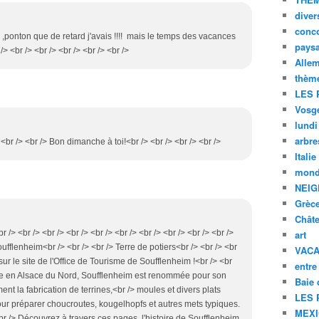
diver
conc
re ,ponton que de retard j'avais !!!! mais le temps des vacances
pays
 /> <br /> <br /> <br /> <br /> <br />
Alle
thèm
LES 
Vosg
lundi
arbre
<br /> <br /> Bon dimanche à toi!<br /> <br /> <br /> <br />
Italie
mond
NEIG
Grèc
Chât
r /> <br /> <br /> <br /> <br /> <br /> <br /> <br /> <br /> <br />
art
Soufflenheim<br /> <br /> <br /> Terre de potiers<br /> <br /> <br
VAC
sur le site de l'Office de Tourisme de Soufflenheim !<br /> <br
entre
tuée en Alsace du Nord, Soufflenheim est renommée pour son
Baie
nt la fabrication de terrines,<br /> moules et divers plats
LES 
pour préparer choucroutes, kougelhopfs et autres mets typiques.
MEX
 <br /> Découvrez à travers ces pages, l'histoire de Soufflenheim