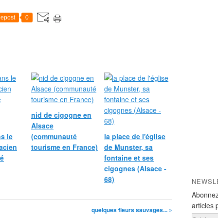
epost
0
nid de cigogne en
Alsace
s le
(communauté
la place de l'église
acien
tourisme en France)
de Munster, sa
é
fontaine et ses
cigognes (Alsace -
68)
NEWSL
Abonnez
articles 
quelques fleurs sauvages... »