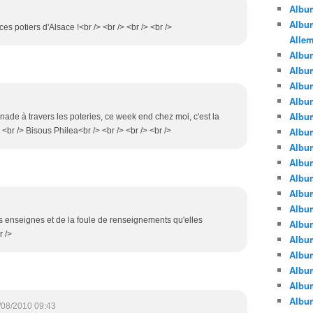
Albu
Album
es potiers d'Alsace !<br /> <br /> <br /> <br />
Alle
Album
Albu
Albu
Albu
Albu
nade à travers les poteries, ce week end chez moi, c'est la
Albu
 <br /> Bisous Philea<br /> <br /> <br /> <br />
Albu
Albu
Albu
Albu
Album
des enseignes et de la foule de renseignements qu'elles
Albu
r />
Album
Albu
Albu
Albu
Albu
/08/2010 09:43