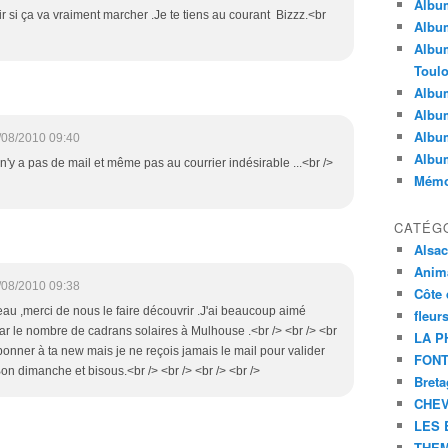
Album
oir si ça va vraiment marcher .Je te tiens au courant Bizzz.<br
Album
Album
Toul
Album
Album
Album
/08/2010 09:40
Albu
,i n'y a pas de mail et même pas au courrier indésirable ...<br />
Mémoi
CATÉG
Alsa
Anim
/08/2010 09:38
Côte 
beau ,merci de nous le faire découvrir .J'ai beaucoup aimé
fleur
 par le nombre de cadrans solaires à Mulhouse .<br /> <br /> <br
LA P
nner à ta new mais je ne reçois jamais le mail pour valider
FONT
> Bon dimanche et bisous.<br /> <br /> <br /> <br />
Bret
CHE
LES 
THEM