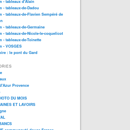
 - tableaux d'Alain
 - tableaux-de-Dadou
 - tableaux-de-Flavien Sempéré de
on
 - tableaux-de-Germaine
 - tableaux-de-Nicole-le-coquelicot
 - tableaux-de-Toinette
m - VOSGES
re : le pont du Gard
ORIES
ce
aux
d'Azur Provence
s
HOTO DU MOIS
AINES ET LAVOIRS
agne
VAL
BANCS
E communauté douce France