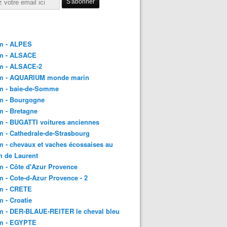
m - ALPES
m - ALSACE
m - ALSACE-2
m - AQUARIUM monde marin
m - baie-de-Somme
m - Bourgogne
 - Bretagne
 - BUGATTI voitures anciennes
 - Cathedrale-de-Strasbourg
 - chevaux et vaches écossaises au
h de Laurent
 - Côte d'Azur Provence
 - Cote-d-Azur Provence - 2
m - CRETE
 - Croatie
m - DER-BLAUE-REITER le cheval bleu
m - EGYPTE