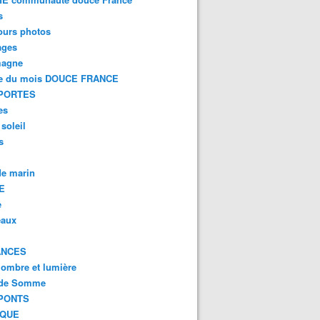
s
ours photos
ages
magne
e du mois DOUCE FRANCE
PORTES
es
 soleil
s
e marin
E
e
eaux
ANCES
 ombre et lumière
 de Somme
PONTS
IQUE