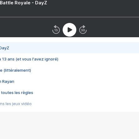
 Battle Royale - DayZ
 DayZ
 a 13 ans (et vous l'avez ignoré)
e (littéralement)
im Rayan
 toutes les règles
s les jeux vidéo
us choquant de Rockstar ? - Le scandale BULLY
e plus moche de Steam
du RÊVE tourne au CAUCHEMAR