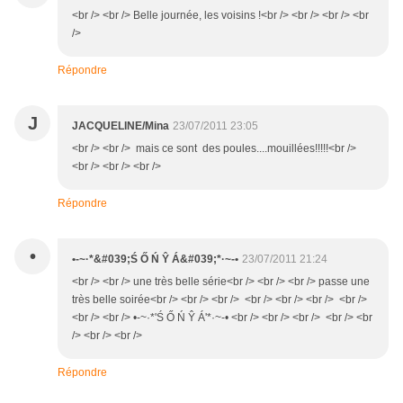
<br /> <br /> Belle journée, les voisins !<br /> <br /> <br /> <br
/>
Répondre
J
JACQUELINE/Mina
23/07/2011 23:05
<br /> <br /> mais ce sont des poules....mouillées!!!!!<br />
<br /> <br /> <br />
Répondre
•
•-~·*&#039;Ś Ő Ń Ŷ Á&#039;*·~-•
23/07/2011 21:24
<br /> <br /> une très belle série<br /> <br /> <br /> passe une
très belle soirée<br /> <br /> <br /> <br /> <br /> <br /> <br />
<br /> <br /> •-~·*'Ś Ő Ń Ŷ Á'*·~-• <br /> <br /> <br /> <br /> <br
/> <br /> <br />
Répondre