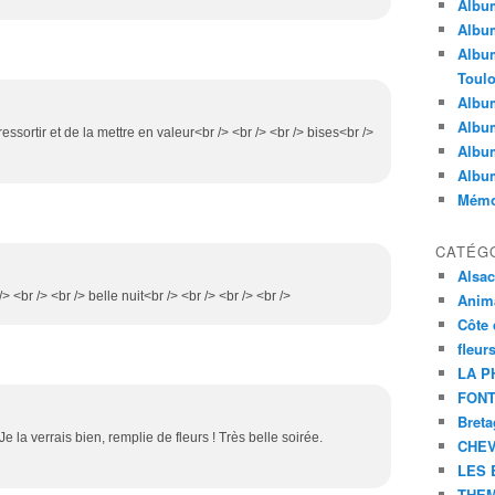
Album
Album
Album
Toul
Album
Album
 ressortir et de la mettre en valeur<br /> <br /> <br /> bises<br />
Album
Albu
Mémoi
CATÉG
Alsa
/> <br /> <br /> belle nuit<br /> <br /> <br /> <br />
Anim
Côte 
fleur
LA P
FONT
Bret
Je la verrais bien, remplie de fleurs ! Très belle soirée.
CHE
LES 
THEM