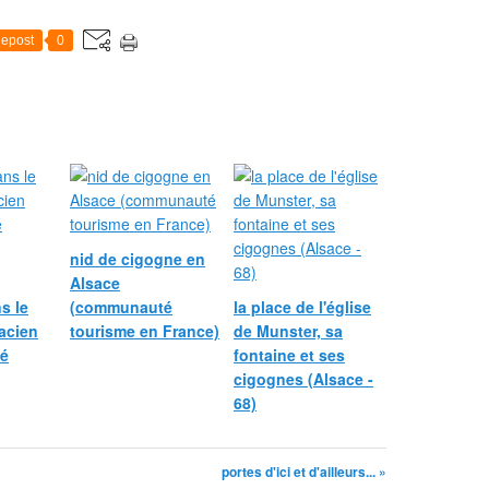
epost
0
nid de cigogne en
Alsace
s le
(communauté
la place de l'église
acien
tourisme en France)
de Munster, sa
é
fontaine et ses
cigognes (Alsace -
68)
portes d'ici et d'ailleurs... »