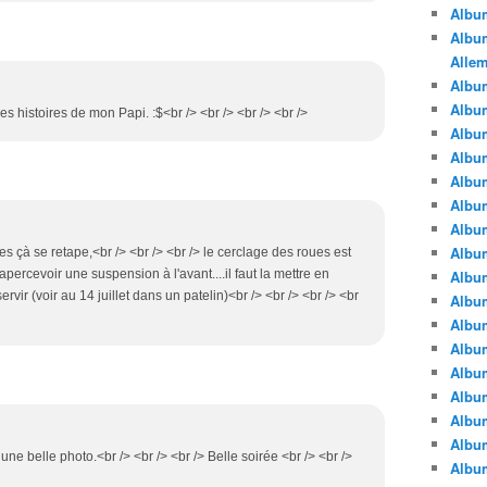
Albu
Album
Alle
Album
Albu
es histoires de mon Papi. :$<br /> <br /> <br /> <br />
Albu
Albu
Albu
Albu
Albu
Albu
ries çà se retape,<br /> <br /> <br /> le cerclage des roues est
percevoir une suspension à l'avant....il faut la mettre en
Albu
vir (voir au 14 juillet dans un patelin)<br /> <br /> <br /> <br
Albu
Album
Albu
Album
Albu
Albu
Albu
une belle photo.<br /> <br /> <br /> Belle soirée <br /> <br />
Albu