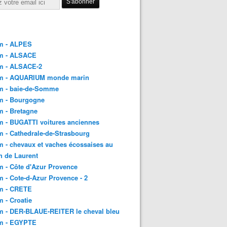
m - ALPES
m - ALSACE
m - ALSACE-2
m - AQUARIUM monde marin
m - baie-de-Somme
m - Bourgogne
 - Bretagne
 - BUGATTI voitures anciennes
 - Cathedrale-de-Strasbourg
 - chevaux et vaches écossaises au
h de Laurent
 - Côte d'Azur Provence
 - Cote-d-Azur Provence - 2
m - CRETE
 - Croatie
m - DER-BLAUE-REITER le cheval bleu
m - EGYPTE