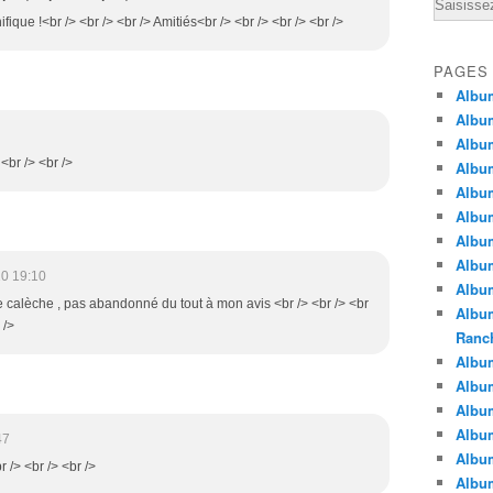
Email
fique !<br /> <br /> <br /> Amitiés<br /> <br /> <br /> <br />
PAGES
Albu
Albu
Albu
<br /> <br />
Albu
Albu
Albu
Album
Album
0 19:10
Album
te calèche , pas abandonné du tout à mon avis <br /> <br /> <br
Album
 />
Ranc
Album
Album
Albu
Album
47
Albu
br /> <br /> <br />
Albu