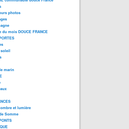
s
ours photos
ages
magne
e du mois DOUCE FRANCE
PORTES
es
 soleil
s
e marin
E
e
eaux
ANCES
 ombre et lumière
 de Somme
PONTS
IQUE