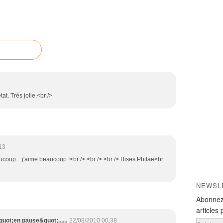
at. Très jolie.<br />
13
eaucoup ...j'aime beaucoup !<br /> <br /> <br /> Bises Philae<br
NEWSL
Abonnez
articles 
ot;en pause&quot;......
22/08/2010 00:38