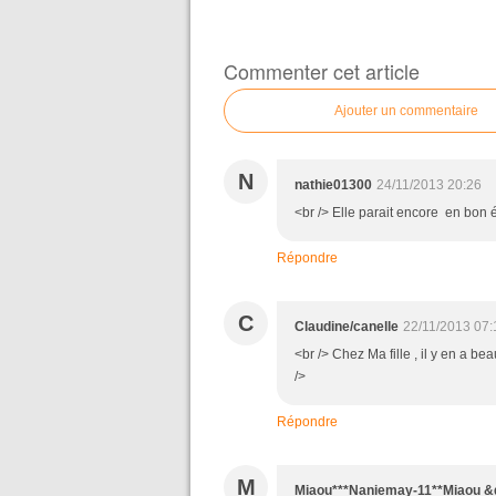
Commenter cet article
Ajouter un commentaire
N
nathie01300
24/11/2013 20:26
<br /> Elle parait encore en bon ét
Répondre
C
Claudine/canelle
22/11/2013 07:
<br /> Chez Ma fille , il y en a b
/>
Répondre
M
Miaou***Naniemay-11**Miaou &qu