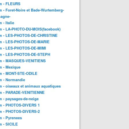
m - FLEURS
 - Foret-Noire et Bade-Wurtemberg-
magne-
 - Italie
m - LA-PHOTO-DU-MOIS(facebook)
m - LES-PHOTOS-DE-CHRISTINE
m - LES-PHOTOS-DE-MARIE
m - LES-PHOTOS-DE-MIMI
m - LES-PHOTOS-DE-STEPH
m - MASQUES-VENITIENS
m - Mexique
m - MONT-STE-ODILE
m - Normandie
 - oiseaux et animaux aquatiques
m - PARADE-VENITIENNE
 - paysages-de-neige
m - PHOTOS-DIVERS 1
m - PHOTOS-DIVERS-2
m - Pyrenees
m - SICILE