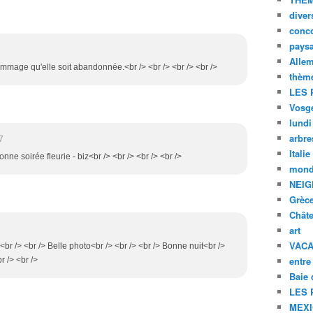
diver
conc
pays
Alle
 dommage qu'elle soit abandonnée.<br /> <br /> <br /> <br />
thèm
LES 
Vosg
lundi
arbre
7
Italie
nne soirée fleurie - biz<br /> <br /> <br /> <br />
mond
NEIG
Grèc
Chât
art
VAC
<br /> <br /> Belle photo<br /> <br /> <br /> Bonne nuit<br />
entre
r /> <br />
Baie
LES 
MEX