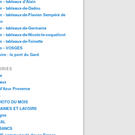
 - tableaux d'Alain
 - tableaux-de-Dadou
 - tableaux-de-Flavien Sempéré de
on
 - tableaux-de-Germaine
 - tableaux-de-Nicole-le-coquelicot
 - tableaux-de-Toinette
m - VOSGES
re : le pont du Gard
ORIES
ce
aux
d'Azur Provence
s
HOTO DU MOIS
AINES ET LAVOIRS
agne
VAL
BANCS
E communauté douce France