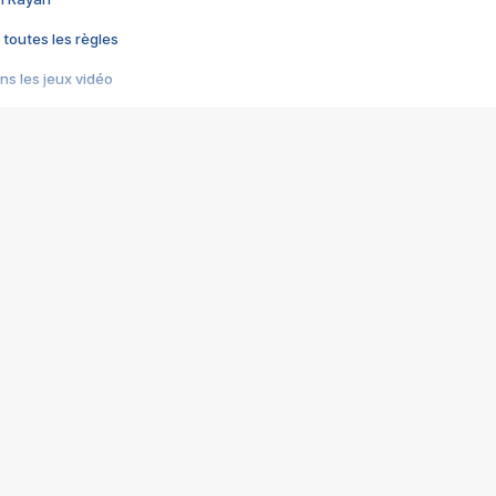
 toutes les règles
s les jeux vidéo
us choquant de Rockstar ? - Le scandale BULLY
e plus moche de Steam
du RÊVE tourne au CAUCHEMAR
pendant 8 heures
it… à tort
umiliés par un jeu vidéo
ire - Final Fantasy 8
ti un empire - Age of Empires
story DOFUS
tard, il crée l'un des pires jeux de tous les temps, MindsEye.