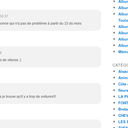
Album
Album
Album
06:37
Toul
rsonne qui n'a pas de problème à partir du 15 du mois
Album
Album
Album
Albu
Mémoi
9
 de vitesse ;)
CATÉG
Alsa
Anim
Côte 
fleur
LA P
 je trouve qu'il y a trop de voitures!!!
FONT
Bret
CHE
LES 
THEM