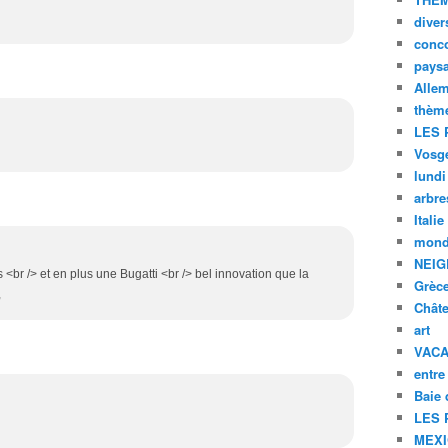
diver
conc
pays
Alle
thèm
LES 
Vosg
lundi
arbre
Italie
mond
NEIG
s <br /> et en plus une Bugatti <br /> bel innovation que la
Grèc
,
Chât
art
VAC
entre
Baie
LES 
MEX