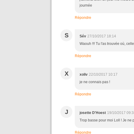
journée
Répondre
S
Sév
27/10/2017 18:14
Waouh !!! Tu l'as trouvée où, cell
Répondre
X
xoliv
22/10/2017 10:17
je ne connais pas !
Répondre
J
josette D'Hoest
19/10/2017 09:3
Trop basse pour moi Loll ! Je ne po
Répondre