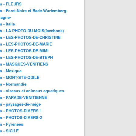
m - FLEURS
 - Foret-Noire et Bade-Wurtemberg-
magne-
 - Italie
m - LA-PHOTO-DU-MOIS(facebook)
m - LES-PHOTOS-DE-CHRISTINE
m - LES-PHOTOS-DE-MARIE
m - LES-PHOTOS-DE-MIMI
m - LES-PHOTOS-DE-STEPH
m - MASQUES-VENITIENS
m - Mexique
m - MONT-STE-ODILE
m - Normandie
 - oiseaux et animaux aquatiques
m - PARADE-VENITIENNE
 - paysages-de-neige
m - PHOTOS-DIVERS 1
m - PHOTOS-DIVERS-2
m - Pyrenees
m - SICILE