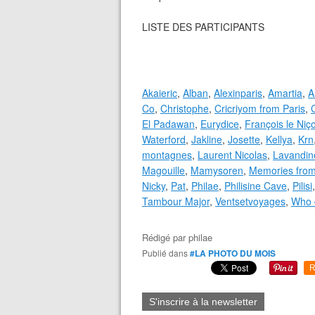
LISTE DES PARTICIPANTS
Akaieric
,
Alban
,
Alexinparis
,
Amartia
,
A
Co
,
Christophe
,
Cricriyom from Paris
,
El Padawan
,
Eurydice
,
François le Niço
Waterford
,
Jakline
,
Josette
,
Kellya
,
Krn
montagnes
,
Laurent Nicolas
,
Lavandin
Magouille
,
Mamysoren
,
Memories fro
Nicky
,
Pat
,
Philae
,
Philisine Cave
,
Pilisi
Tambour Major
,
Ventsetvoyages
,
Who 
Rédigé par
philae
Publié dans
#LA PHOTO DU MOIS
R
S'inscrire à la newsletter