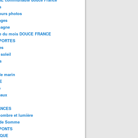
s
ours photos
ages
magne
e du mois DOUCE FRANCE
PORTES
es
 soleil
s
e marin
E
e
eaux
ANCES
 ombre et lumière
 de Somme
PONTS
IQUE