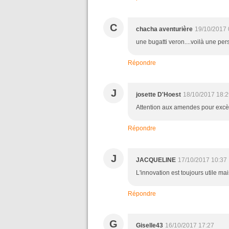
C
chacha aventurière
19/10/2017 
une bugatti veron....voilà une pe
Répondre
J
josette D'Hoest
18/10/2017 18:2
Attention aux amendes pour excès
Répondre
J
JACQUELINE
17/10/2017 10:37
L'innovation est toujours utile mais
Répondre
G
Giselle43
16/10/2017 17:27