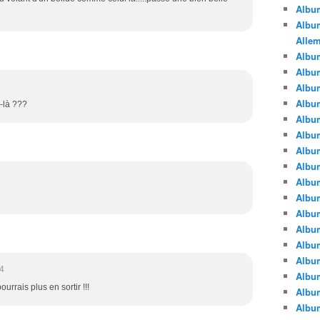
Albu
Album
Alle
Album
Albu
Albu
Albu
e-là ???
Albu
Albu
Albu
Albu
Albu
Albu
Album
Albu
Album
Albu
4
Albu
urrais plus en sortir !!!
Albu
Albu