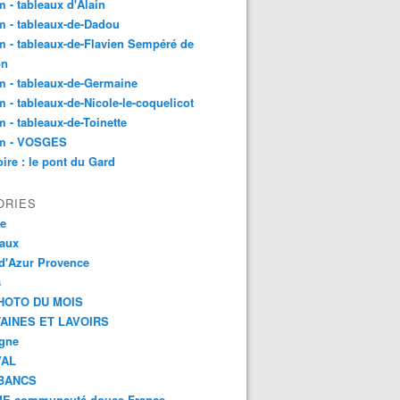
 - tableaux d'Alain
 - tableaux-de-Dadou
 - tableaux-de-Flavien Sempéré de
on
 - tableaux-de-Germaine
 - tableaux-de-Nicole-le-coquelicot
 - tableaux-de-Toinette
m - VOSGES
re : le pont du Gard
ORIES
ce
aux
d'Azur Provence
s
HOTO DU MOIS
AINES ET LAVOIRS
agne
VAL
BANCS
E communauté douce France