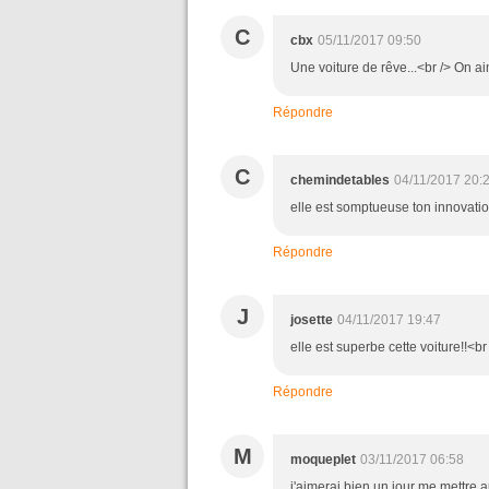
C
cbx
05/11/2017 09:50
Une voiture de rêve...<br /> On a
Répondre
C
chemindetables
04/11/2017 20:
elle est somptueuse ton innovation..
Répondre
J
josette
04/11/2017 19:47
elle est superbe cette voiture!!<b
Répondre
M
moqueplet
03/11/2017 06:58
j'aimerai bien un jour me mettre a