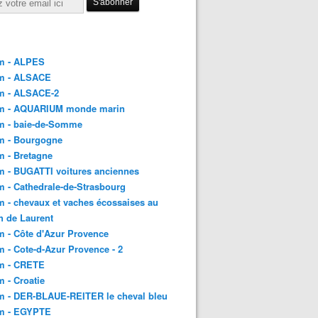
m - ALPES
m - ALSACE
m - ALSACE-2
m - AQUARIUM monde marin
m - baie-de-Somme
m - Bourgogne
 - Bretagne
 - BUGATTI voitures anciennes
 - Cathedrale-de-Strasbourg
 - chevaux et vaches écossaises au
h de Laurent
 - Côte d'Azur Provence
 - Cote-d-Azur Provence - 2
m - CRETE
 - Croatie
m - DER-BLAUE-REITER le cheval bleu
m - EGYPTE