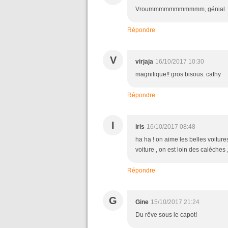
Vroummmmmmmmmmm, génial
Répondre
V
virjaja
16/10/2017 10:30
magnifique!! gros bisous. cathy
Répondre
I
iris
16/10/2017 08:48
ha ha ! on aime les belles voiture
voiture , on est loin des calèches 
Répondre
G
Gine
15/10/2017 21:24
Du rêve sous le capot!