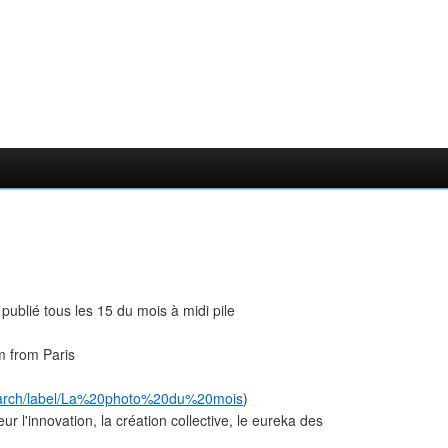
ublié tous les 15 du mois à midi pile
m from Paris
search/label/La%20photo%20du%20mois
)
l'innovation, la création collective, le eureka des