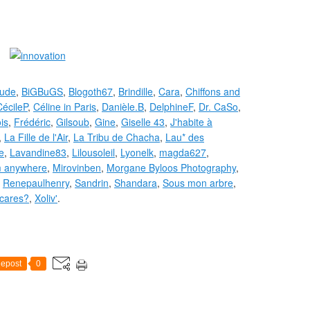
ude
,
BiGBuGS
,
Blogoth67
,
Brindille
,
Cara
,
Chiffons and
CécileP
,
Céline in Paris
,
Danièle.B
,
DelphineF
,
Dr. CaSo
,
is
,
Frédéric
,
Gilsoub
,
Gine
,
Giselle 43
,
J'habite à
,
La Fille de l'Air
,
La Tribu de Chacha
,
Lau* des
e
,
Lavandine83
,
Lilousoleil
,
Lyonelk
,
magda627
,
m anywhere
,
Mirovinben
,
Morgane Byloos Photography
,
,
Renepaulhenry
,
Sandrin
,
Shandara
,
Sous mon arbre
,
cares?
,
Xoliv'
.
epost
0