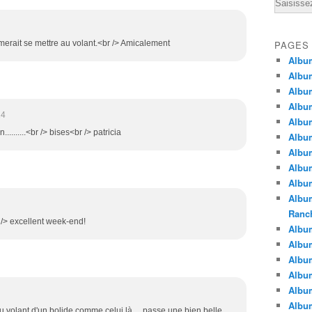
Email
imerait se mettre au volant.<br /> Amicalement
PAGES
Albu
Albu
Albu
Albu
24
Albu
........<br /> bises<br /> patricia
Albu
Album
Album
Album
Album
Ranc
r /> excellent week-end!
Album
Album
Albu
Album
Albu
Albu
u volant d'un bolide comme celui là.....passe une bien belle