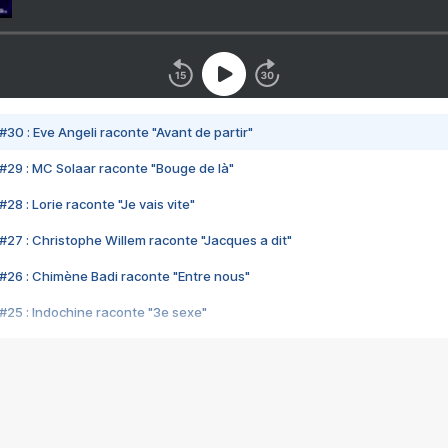
#30 : Eve Angeli raconte "Avant de partir"
#29 : MC Solaar raconte "Bouge de là"
28 : Lorie raconte "Je vais vite"
#27 : Christophe Willem raconte "Jacques a dit"
#26 : Chimène Badi raconte "Entre nous"
#25 : Indochine raconte "3e sexe"
#24 : Zaho raconte "C'est chelou"
#23 : Patrick Bruel raconte "Au café des délices"
#22 : Kyo raconte "Le chemin"