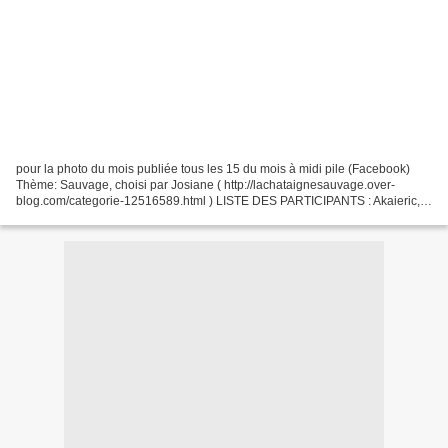
pour la photo du mois publiée tous les 15 du mois à midi pile (Facebook)
Thème: Sauvage, choisi par Josiane ( http://lachataignesauvage.over-
blog.com/categorie-12516589.html ) LISTE DES PARTICIPANTS : Akaieric,
Alban, Alexinparis, Amartia, Angélique,...