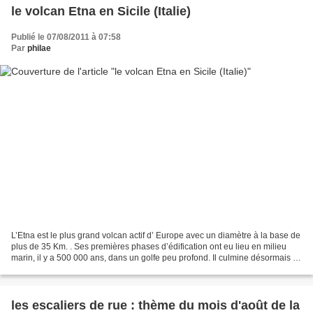
le volcan Etna en Sicile (Italie)
Publié le 07/08/2011 à 07:58
Par
philae
L’Etna est le plus grand volcan actif d’ Europe avec un diamètre à la base de
plus de 35 Km. . Ses premières phases d’édification ont eu lieu en milieu
marin, il y a 500 000 ans, dans un golfe peu profond. Il culmine désormais à
plus de 3300 m au dessus...
les escaliers de rue : thème du mois d'août de la