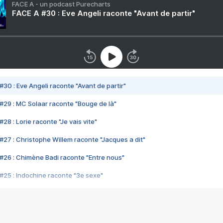
FACE A - un podcast Purecharts
FACE A #30 : Eve Angeli raconte "Avant de partir"
#30 : Eve Angeli raconte "Avant de partir"
#29 : MC Solaar raconte "Bouge de là"
28 : Lorie raconte "Je vais vite"
#27 : Christophe Willem raconte "Jacques a dit"
#26 : Chimène Badi raconte "Entre nous"
#25 : Indochine raconte "3e sexe"
#24 : Zaho raconte "C'est chelou"
#23 : Patrick Bruel raconte "Au café des délices"