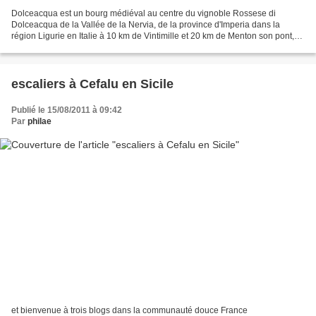
Dolceacqua est un bourg médiéval au centre du vignoble Rossese di
Dolceacqua de la Vallée de la Nervia, de la province d'Imperia dans la
région Ligurie en Italie à 10 km de Vintimille et 20 km de Menton son pont,
rendu célèbre par Claude Monet qui le...
escaliers à Cefalu en Sicile
Publié le 15/08/2011 à 09:42
Par
philae
et bienvenue à trois blogs dans la communauté douce France