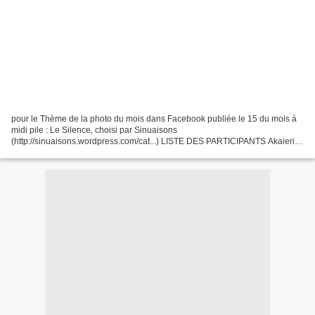
pour le Thème de la photo du mois dans Facebook publiée le 15 du mois à
midi pile : Le Silence, choisi par Sinuaisons
(http://sinuaisons.wordpress.com/cat...) LISTE DES PARTICIPANTS Akaieric,
Alban, Alexinparis, Alice Wonderland, Angélique, Aude, Autour...