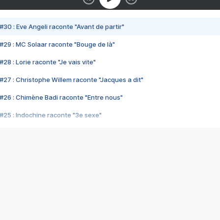
#30 : Eve Angeli raconte "Avant de partir"
#29 : MC Solaar raconte "Bouge de là"
28 : Lorie raconte "Je vais vite"
#27 : Christophe Willem raconte "Jacques a dit"
#26 : Chimène Badi raconte "Entre nous"
#25 : Indochine raconte "3e sexe"
#24 : Zaho raconte "C'est chelou"
#23 : Patrick Bruel raconte "Au café des délices"
#22 : Kyo raconte "Le chemin"
#21 : Nolwenn Leroy raconte "Cassé"
#20 : Patrick Hernandez raconte "Born to be alive"