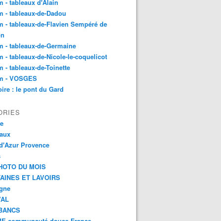
 - tableaux d'Alain
 - tableaux-de-Dadou
 - tableaux-de-Flavien Sempéré de
on
 - tableaux-de-Germaine
 - tableaux-de-Nicole-le-coquelicot
 - tableaux-de-Toinette
m - VOSGES
re : le pont du Gard
ORIES
ce
aux
d'Azur Provence
s
HOTO DU MOIS
AINES ET LAVOIRS
agne
VAL
BANCS
E communauté douce France