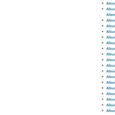
Albu
Album
Alle
Album
Albu
Albu
Albu
Albu
Albu
Albu
Albu
Albu
Albu
Album
Albu
Album
Albu
Albu
Albu
Albu