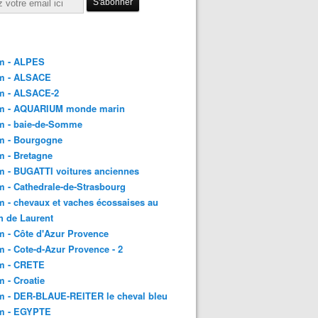
m - ALPES
m - ALSACE
m - ALSACE-2
m - AQUARIUM monde marin
m - baie-de-Somme
m - Bourgogne
 - Bretagne
 - BUGATTI voitures anciennes
 - Cathedrale-de-Strasbourg
 - chevaux et vaches écossaises au
h de Laurent
 - Côte d'Azur Provence
 - Cote-d-Azur Provence - 2
m - CRETE
 - Croatie
m - DER-BLAUE-REITER le cheval bleu
m - EGYPTE