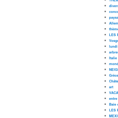
diver
conc
pays
Alle
thèm
LES 
Vosg
lundi
arbre
Italie
mond
NEIG
Grèc
Chât
art
VAC
entre
Baie
LES 
MEX