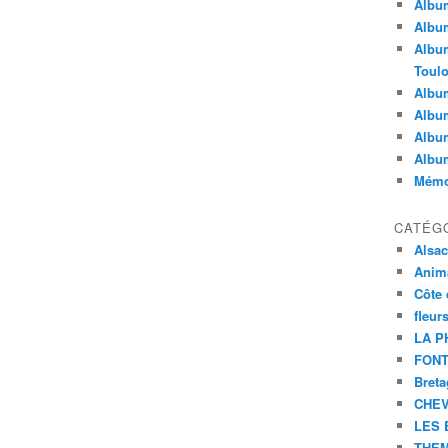
Album
Album
Album
Toul
Album
Album
Album
Albu
Mémoi
CATÉG
Alsa
Anim
Côte 
fleur
LA P
FONT
Bret
CHE
LES 
THEM