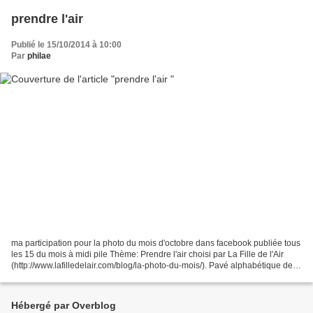
prendre l'air
Publié le 15/10/2014 à 10:00
Par
philae
ma participation pour la photo du mois d'octobre dans facebook publiée tous
les 15 du mois à midi pile Thème: Prendre l'air choisi par La Fille de l'Air
(http://www.lafilledelair.com/blog/la-photo-du-mois/). Pavé alphabétique des
participants : A'icha,...
Hébergé par Overblog