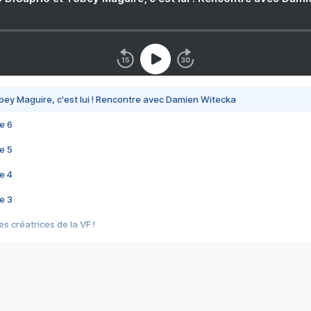
bey Maguire, c'est lui ! Rencontre avec Damien Witecka
e 6
e 5
e 4
e 3
s créatrices de la VF !
e 2
e 1
e Mektoub My Love arrive enfin ! Rencontre avec Shaïn Boumedine et Sal