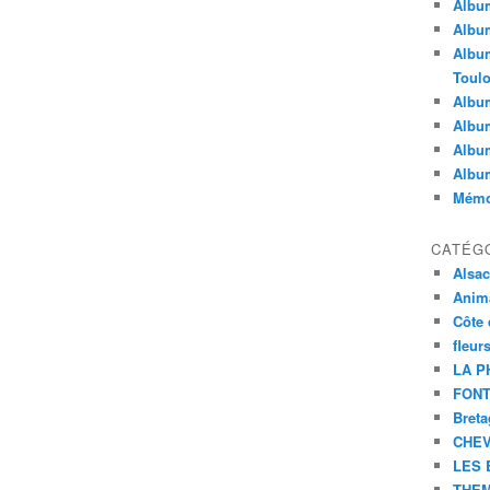
Album
Album
Album
Toul
Album
Album
Album
Albu
Mémoi
CATÉG
Alsa
Anim
Côte 
fleur
LA P
FONT
Bret
CHE
LES 
THEM