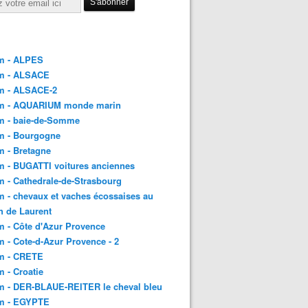
m - ALPES
m - ALSACE
m - ALSACE-2
m - AQUARIUM monde marin
m - baie-de-Somme
m - Bourgogne
 - Bretagne
 - BUGATTI voitures anciennes
 - Cathedrale-de-Strasbourg
 - chevaux et vaches écossaises au
h de Laurent
 - Côte d'Azur Provence
 - Cote-d-Azur Provence - 2
m - CRETE
 - Croatie
m - DER-BLAUE-REITER le cheval bleu
m - EGYPTE