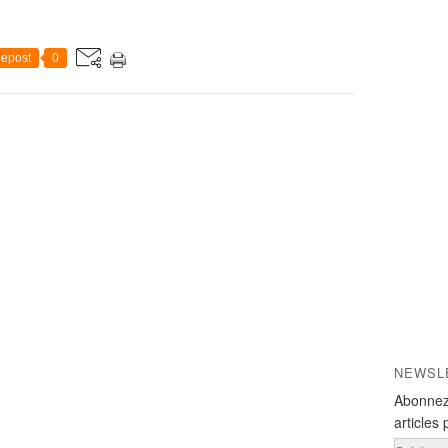
epost
0
NEWSL
Abonnez
articles 