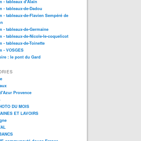
 - tableaux d'Alain
 - tableaux-de-Dadou
 - tableaux-de-Flavien Sempéré de
on
 - tableaux-de-Germaine
 - tableaux-de-Nicole-le-coquelicot
 - tableaux-de-Toinette
m - VOSGES
re : le pont du Gard
ORIES
ce
aux
d'Azur Provence
s
HOTO DU MOIS
AINES ET LAVOIRS
agne
VAL
BANCS
E communauté douce France