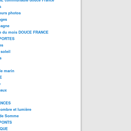
s
ours photos
ages
magne
e du mois DOUCE FRANCE
PORTES
es
 soleil
s
e marin
E
e
eaux
ANCES
 ombre et lumière
 de Somme
PONTS
IQUE