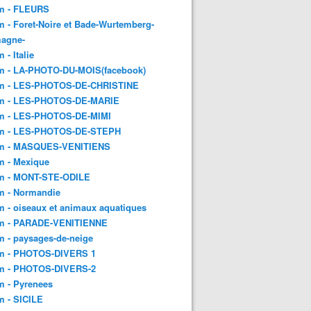
m - FLEURS
 - Foret-Noire et Bade-Wurtemberg-
magne-
 - Italie
m - LA-PHOTO-DU-MOIS(facebook)
m - LES-PHOTOS-DE-CHRISTINE
m - LES-PHOTOS-DE-MARIE
m - LES-PHOTOS-DE-MIMI
m - LES-PHOTOS-DE-STEPH
m - MASQUES-VENITIENS
m - Mexique
m - MONT-STE-ODILE
m - Normandie
 - oiseaux et animaux aquatiques
m - PARADE-VENITIENNE
 - paysages-de-neige
m - PHOTOS-DIVERS 1
m - PHOTOS-DIVERS-2
m - Pyrenees
m - SICILE