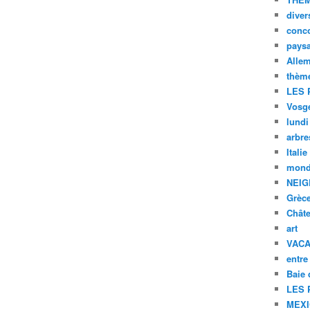
diver
conc
pays
Alle
thèm
LES 
Vosg
lundi
arbre
Italie
mond
NEIG
Grèc
Chât
art
VAC
entre
Baie
LES 
MEX