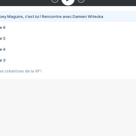
bey Maguire, c'est lui ! Rencontre avec Damien Witecka
e 6
e 5
e 4
e 3
s créatrices de la VF !
e 2
e 1
e Mektoub My Love arrive enfin ! Rencontre avec Shaïn Boumedine et Sal
i : après Toni en famille
elle réalise le bouleversant Dites lui que je l'aime