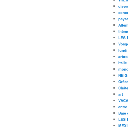
diver
conc
pays
Alle
thèm
LES 
Vosg
lundi
arbre
Italie
mond
NEIG
Grèc
Chât
art
VAC
entre
Baie
LES 
MEX