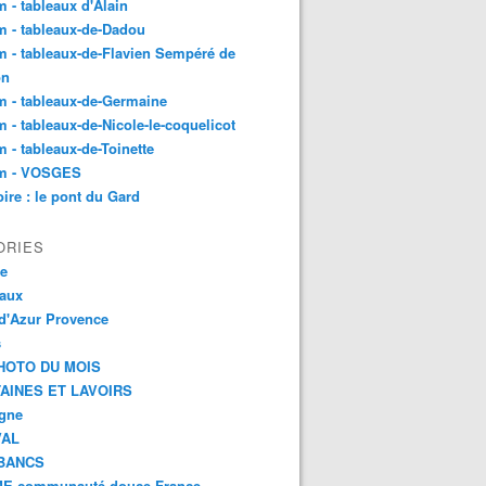
 - tableaux d'Alain
 - tableaux-de-Dadou
 - tableaux-de-Flavien Sempéré de
on
 - tableaux-de-Germaine
 - tableaux-de-Nicole-le-coquelicot
 - tableaux-de-Toinette
m - VOSGES
re : le pont du Gard
ORIES
ce
aux
d'Azur Provence
s
HOTO DU MOIS
AINES ET LAVOIRS
agne
VAL
BANCS
E communauté douce France