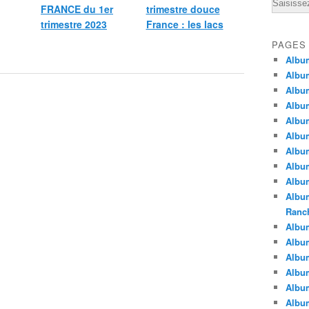
Email
FRANCE du 1er
trimestre douce
trimestre 2023
France : les lacs
PAGES
Albu
Albu
Albu
Albu
Albu
Albu
Album
Album
Album
Album
Ranc
Album
Album
Albu
Album
Albu
Albu