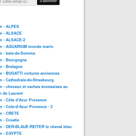
m - ALPES
m - ALSACE
m - ALSACE-2
m - AQUARIUM monde marin
m - baie-de-Somme
m - Bourgogne
 - Bretagne
 - BUGATTI voitures anciennes
 - Cathedrale-de-Strasbourg
 - chevaux et vaches écossaises au
h de Laurent
 - Côte d'Azur Provence
 - Cote-d-Azur Provence - 2
m - CRETE
 - Croatie
m - DER-BLAUE-REITER le cheval bleu
m - EGYPTE