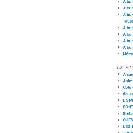
Album
Album
Album
Toul
Album
Album
Album
Albu
Mémoi
CATÉG
Alsa
Anim
Côte 
fleur
LA P
FONT
Bret
CHE
LES 
THEM