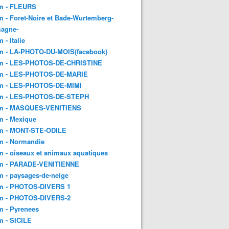
m - FLEURS
 - Foret-Noire et Bade-Wurtemberg-
magne-
 - Italie
m - LA-PHOTO-DU-MOIS(facebook)
m - LES-PHOTOS-DE-CHRISTINE
m - LES-PHOTOS-DE-MARIE
m - LES-PHOTOS-DE-MIMI
m - LES-PHOTOS-DE-STEPH
m - MASQUES-VENITIENS
m - Mexique
m - MONT-STE-ODILE
m - Normandie
 - oiseaux et animaux aquatiques
m - PARADE-VENITIENNE
 - paysages-de-neige
m - PHOTOS-DIVERS 1
m - PHOTOS-DIVERS-2
m - Pyrenees
m - SICILE