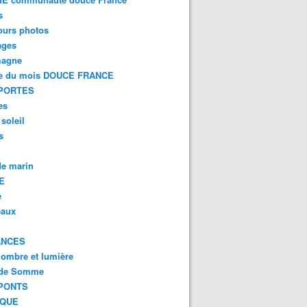
s
ours photos
ages
magne
e du mois DOUCE FRANCE
PORTES
es
 soleil
s
e marin
E
e
eaux
ANCES
 ombre et lumière
 de Somme
PONTS
IQUE