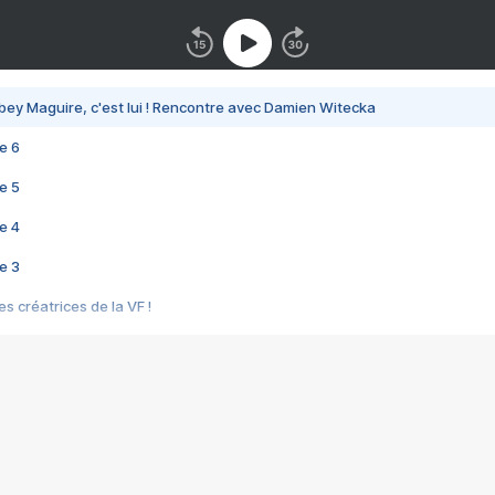
bey Maguire, c'est lui ! Rencontre avec Damien Witecka
e 6
e 5
e 4
e 3
s créatrices de la VF !
e 2
e 1
e Mektoub My Love arrive enfin ! Rencontre avec Shaïn Boumedine et Sal
i : après Toni en famille