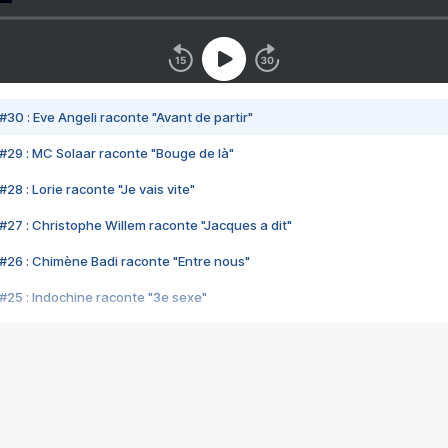
#30 : Eve Angeli raconte "Avant de partir"
#29 : MC Solaar raconte "Bouge de là"
28 : Lorie raconte "Je vais vite"
#27 : Christophe Willem raconte "Jacques a dit"
#26 : Chimène Badi raconte "Entre nous"
#25 : Indochine raconte "3e sexe"
#24 : Zaho raconte "C'est chelou"
#23 : Patrick Bruel raconte "Au café des délices"
#22 : Kyo raconte "Le chemin"
#21 : Nolwenn Leroy raconte "Cassé"