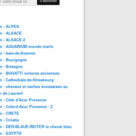
m - ALPES
m - ALSACE
m - ALSACE-2
m - AQUARIUM monde marin
m - baie-de-Somme
m - Bourgogne
 - Bretagne
 - BUGATTI voitures anciennes
 - Cathedrale-de-Strasbourg
 - chevaux et vaches écossaises au
h de Laurent
 - Côte d'Azur Provence
 - Cote-d-Azur Provence - 2
m - CRETE
 - Croatie
m - DER-BLAUE-REITER le cheval bleu
m - EGYPTE