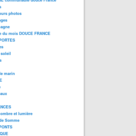
s
ours photos
ages
magne
e du mois DOUCE FRANCE
PORTES
es
 soleil
s
e marin
E
e
eaux
ANCES
 ombre et lumière
 de Somme
PONTS
IQUE