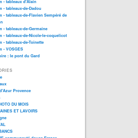
 - tableaux d'Alain
 - tableaux-de-Dadou
 - tableaux-de-Flavien Sempéré de
on
 - tableaux-de-Germaine
 - tableaux-de-Nicole-le-coquelicot
 - tableaux-de-Toinette
m - VOSGES
re : le pont du Gard
ORIES
ce
aux
d'Azur Provence
s
HOTO DU MOIS
AINES ET LAVOIRS
agne
VAL
BANCS
E communauté douce France