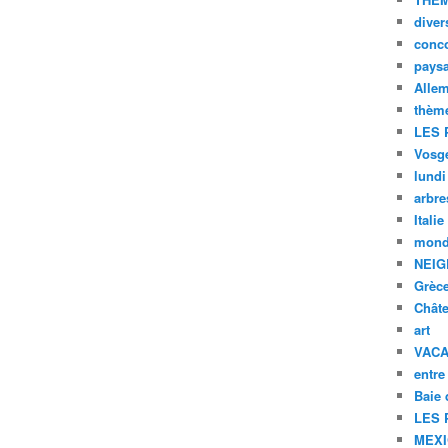
diver
conc
pays
Alle
thèm
LES 
Vosg
lundi
arbre
Italie
mond
NEIG
Grèc
Chât
art
VAC
entre
Baie
LES 
MEX