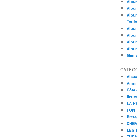
Album
Album
Album
Toul
Album
Album
Album
Albu
Mémoi
CATÉG
Alsa
Anim
Côte 
fleur
LA P
FONT
Bret
CHE
LES 
THEM