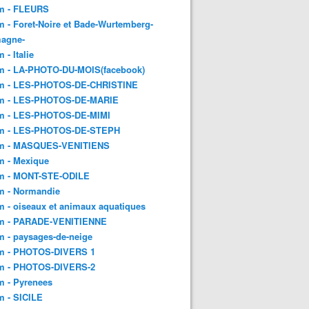
m - FLEURS
 - Foret-Noire et Bade-Wurtemberg-
magne-
 - Italie
m - LA-PHOTO-DU-MOIS(facebook)
m - LES-PHOTOS-DE-CHRISTINE
m - LES-PHOTOS-DE-MARIE
m - LES-PHOTOS-DE-MIMI
m - LES-PHOTOS-DE-STEPH
m - MASQUES-VENITIENS
m - Mexique
m - MONT-STE-ODILE
m - Normandie
 - oiseaux et animaux aquatiques
m - PARADE-VENITIENNE
 - paysages-de-neige
m - PHOTOS-DIVERS 1
m - PHOTOS-DIVERS-2
m - Pyrenees
m - SICILE