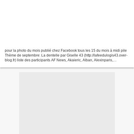
pour la photo du mois publié chez Facebook tous les 15 du mois à midi pile
Thème de septembre: La dentelle par Giselle 43 (http://lafeedulogis43.over-
blog.fr) liste des participants AF News, Akaieric, Alban, Alexinparis,
Angélique, Aude, Autour de Cia,...