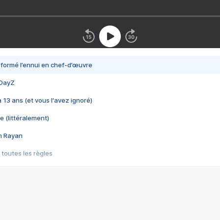
nsformé l’ennui en chef-d’œuvre
 DayZ
 a 13 ans (et vous l'avez ignoré)
e (littéralement)
im Rayan
 toutes les règles
s les jeux vidéo
us choquant de Rockstar ? - Le scandale BULLY
e plus moche de Steam