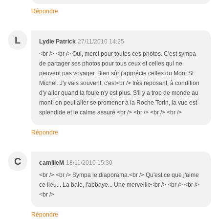
Répondre
L
Lydie Patrick
27/11/2010 14:25
<br /> <br /> Oui, merci pour toutes ces photos. C'est sympa
de partager ses photos pour tous ceux et celles qui ne
peuvent pas voyager. Bien sûr j'apprécie celles du Mont St
Michel. J'y vais souvent, c'est<br /> très reposant, à condition
d'y aller quand la foule n'y est plus. S'il y a trop de monde au
mont, on peut aller se promener à la Roche Torin, la vue est
splendide et le calme assuré.<br /> <br /> <br /> <br />
Répondre
C
camilleM
18/11/2010 15:30
<br /> <br /> Sympa le diaporama.<br /> Qu'est ce que j'aime
ce lieu... La baie, l'abbaye... Une merveille<br /> <br /> <br />
<br />
Répondre