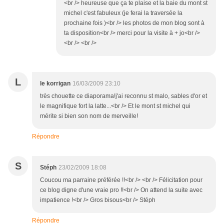
<br /> heureuse que ça te plaise et la baie du mont st
michel c'est fabuleux (je ferai la traversée la
prochaine fois )<br /> les photos de mon blog sont à
ta disposition<br /> merci pour la visite à + jo<br />
<br /> <br />
L
le korrigan
16/03/2009 23:10
très chouette ce diaporama!j'ai reconnu st malo, sables d'or et
le magnifique fort la latte...<br /> Et le mont st michel qui
mérite si bien son nom de merveille!
Répondre
S
Stéph
23/02/2009 18:08
Coucou ma parraine préférée !!<br /> <br /> Félicitation pour
ce blog digne d'une vraie pro !!<br /> On attend la suite avec
impatience !<br /> Gros bisous<br /> Stéph
Répondre