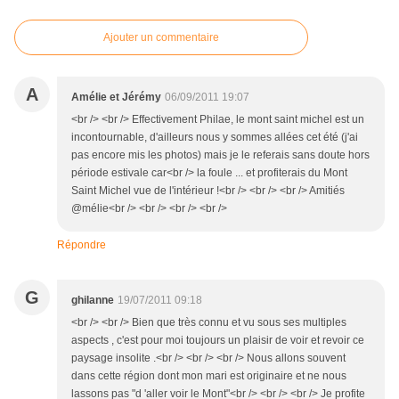
Ajouter un commentaire
A
Amélie et Jérémy
06/09/2011 19:07
<br /> <br /> Effectivement Philae, le mont saint michel est un
incontournable, d'ailleurs nous y sommes allées cet été (j'ai
pas encore mis les photos) mais je le referais sans doute hors
période estivale car<br /> la foule ... et profiterais du Mont
Saint Michel vue de l'intérieur !<br /> <br /> <br /> Amitiés
@mélie<br /> <br /> <br /> <br />
Répondre
G
ghilanne
19/07/2011 09:18
<br /> <br /> Bien que très connu et vu sous ses multiples
aspects , c'est pour moi toujours un plaisir de voir et revoir ce
paysage insolite .<br /> <br /> <br /> Nous allons souvent
dans cette région dont mon mari est originaire et ne nous
lassons pas "d 'aller voir le Mont"<br /> <br /> <br /> Je profite