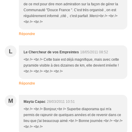
de ce mot pour dire mon admiration sur la façon de gérer la
Communauté "Douce France ". C'est très organisé , on est
régulièrement informé ,cité , c'est parfait .Merci<br /> <br />
<br /> <br />
Répondre
L
Le Chercheur de vos Empreintes
18/05/2011 08:52
<br /> <br /> Cette baie est déjà magnifique, mais avec cette
pyramide visible à des dizaines de km, elle devient irréelle !
<br /> <br /> <br /> <br />
Répondre
M
Mayta Capac
28/03/2011 10:51
<br /> <br /> Bonjour,<br /> Superbe diaporama qui m'a
permis de rajeunir de quelques années et de revenir dans ce
lieu que j'ai beaucoup aimé.<br /> Bonne journée.<br /> <br />
<br /> <br />