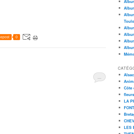
Album
Album
Album
Toul
Album
Album
epost
0
Album
Albu
Mémoi
CATÉG
Alsa
…
Anim
Côte 
fleur
LA P
FONT
Bret
CHE
LES 
THEM