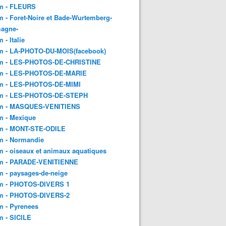
m - FLEURS
 - Foret-Noire et Bade-Wurtemberg-
magne-
 - Italie
m - LA-PHOTO-DU-MOIS(facebook)
m - LES-PHOTOS-DE-CHRISTINE
m - LES-PHOTOS-DE-MARIE
m - LES-PHOTOS-DE-MIMI
m - LES-PHOTOS-DE-STEPH
m - MASQUES-VENITIENS
m - Mexique
m - MONT-STE-ODILE
m - Normandie
 - oiseaux et animaux aquatiques
m - PARADE-VENITIENNE
 - paysages-de-neige
m - PHOTOS-DIVERS 1
m - PHOTOS-DIVERS-2
m - Pyrenees
m - SICILE