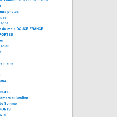
s
ours photos
ages
magne
e du mois DOUCE FRANCE
PORTES
es
 soleil
s
e marin
E
e
eaux
ANCES
 ombre et lumière
 de Somme
PONTS
IQUE