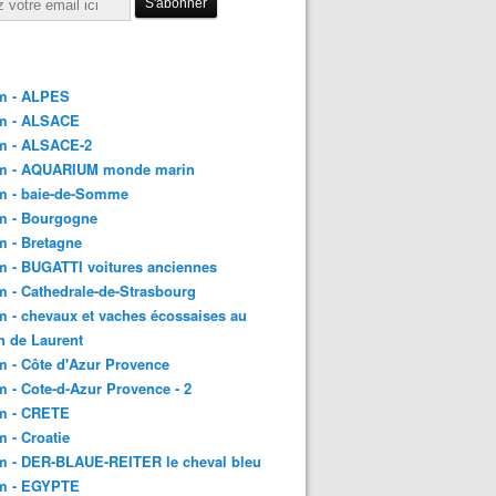
m - ALPES
m - ALSACE
m - ALSACE-2
m - AQUARIUM monde marin
m - baie-de-Somme
m - Bourgogne
 - Bretagne
 - BUGATTI voitures anciennes
 - Cathedrale-de-Strasbourg
 - chevaux et vaches écossaises au
h de Laurent
 - Côte d'Azur Provence
 - Cote-d-Azur Provence - 2
m - CRETE
 - Croatie
m - DER-BLAUE-REITER le cheval bleu
m - EGYPTE