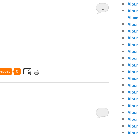
Albu
…
Album
Alle
Album
Albu
Albu
Albu
Albu
Albu
Albu
Albu
epost
0
Albu
Albu
Album
Albu
Album
Albu
…
Albu
Albu
Albu