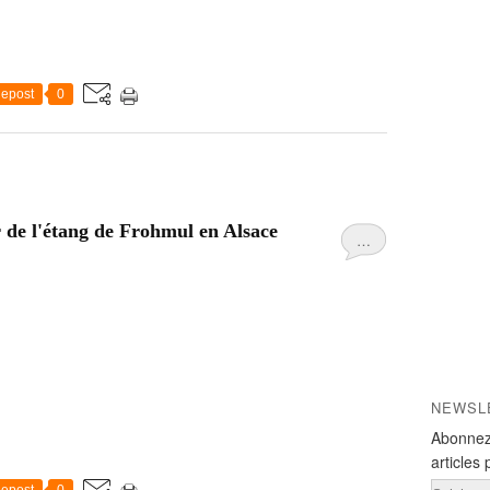
epost
0
r de l'étang de Frohmul en Alsace
…
NEWSL
Abonnez
articles 