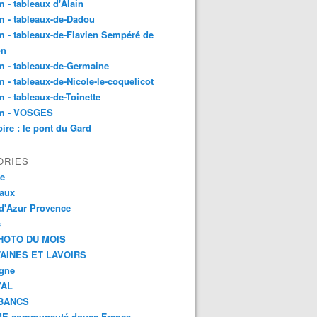
 - tableaux d'Alain
 - tableaux-de-Dadou
 - tableaux-de-Flavien Sempéré de
on
 - tableaux-de-Germaine
 - tableaux-de-Nicole-le-coquelicot
 - tableaux-de-Toinette
m - VOSGES
re : le pont du Gard
ORIES
ce
aux
d'Azur Provence
s
HOTO DU MOIS
AINES ET LAVOIRS
agne
VAL
BANCS
E communauté douce France