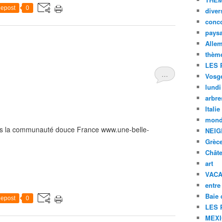
epost
0
diver
conc
pays
Alle
thèm
LES 
…
Vosg
lundi
arbre
Italie
mond
ans la communauté douce France www.une-belle-
NEIG
Grèc
Chât
art
VAC
entre
Baie
epost
0
LES 
MEX