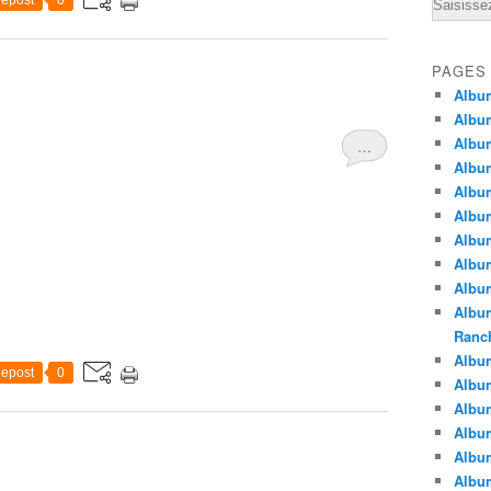
Email
epost
0
PAGES
Albu
Albu
Albu
…
Albu
Albu
Albu
Album
Album
Album
Album
Ranc
Album
epost
0
Album
Albu
Album
Albu
Albu