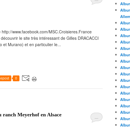
Albu
Album
Alle
Album
Albu
se http://www.facebook.com/MSC.Croisieres.France
Albu
is découvrir le site très intéressant de Gilles DRACACCI
Albu
et Murano) et en particulier le...
Albu
Albu
Albu
Albu
Albu
epost
0
Albu
Album
Albu
Album
Albu
Albu
u ranch Meyerhof en Alsace
…
Albu
Albu