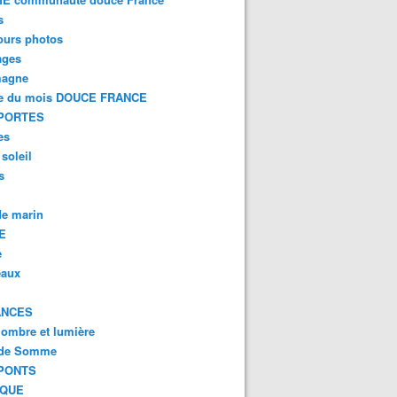
s
ours photos
ages
magne
e du mois DOUCE FRANCE
PORTES
es
 soleil
s
e marin
E
e
eaux
ANCES
 ombre et lumière
 de Somme
PONTS
IQUE