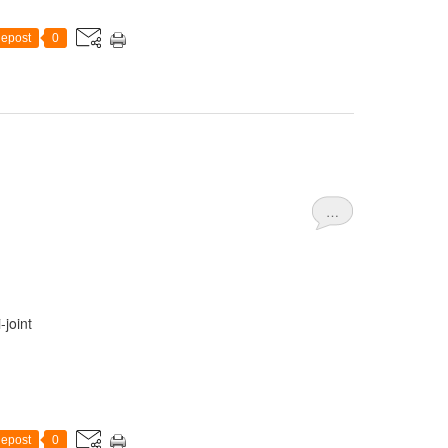
epost
0
…
-joint
epost
0