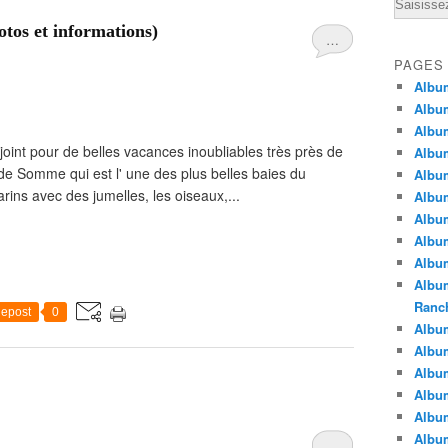
Email
tos et informations)
…
PAGES
Albu
Albu
Albu
-joint pour de belles vacances inoubliables très près de
Albu
 de Somme qui est l' une des plus belles baies du
Albu
ns avec des jumelles, les oiseaux,...
Albu
Album
Album
Album
Album
Ranc
epost
0
Album
Album
Albu
Album
Albu
Albu
…