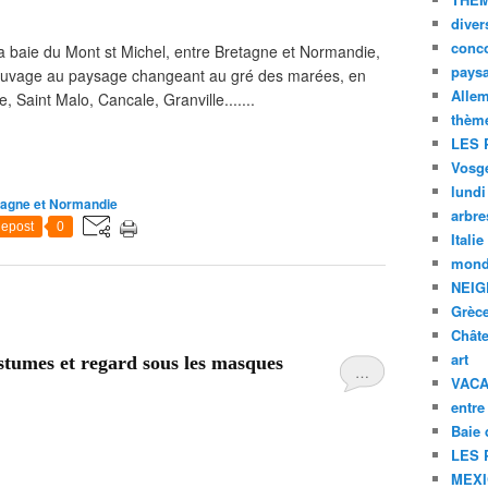
diver
conc
 la baie du Mont st Michel, entre Bretagne et Normandie,
pays
 sauvage au paysage changeant au gré des marées, en
Alle
e, Saint Malo, Cancale, Granville.......
thèm
LES 
Vosg
lundi
etagne et Normandie
arbre
epost
0
Italie
mond
NEIG
Grèc
Chât
art
stumes et regard sous les masques
…
VAC
entre
Baie
LES 
MEX