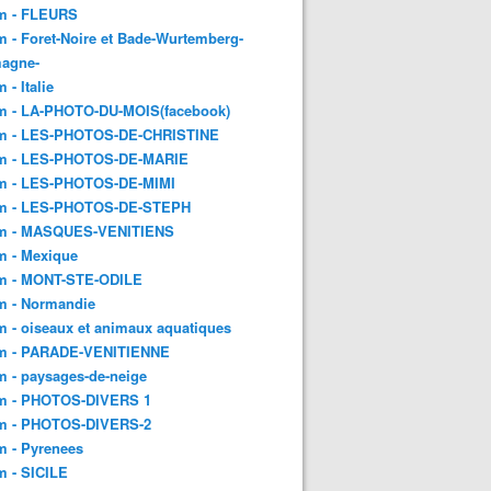
m - FLEURS
 - Foret-Noire et Bade-Wurtemberg-
magne-
 - Italie
m - LA-PHOTO-DU-MOIS(facebook)
m - LES-PHOTOS-DE-CHRISTINE
m - LES-PHOTOS-DE-MARIE
m - LES-PHOTOS-DE-MIMI
m - LES-PHOTOS-DE-STEPH
m - MASQUES-VENITIENS
m - Mexique
m - MONT-STE-ODILE
m - Normandie
 - oiseaux et animaux aquatiques
m - PARADE-VENITIENNE
 - paysages-de-neige
m - PHOTOS-DIVERS 1
m - PHOTOS-DIVERS-2
m - Pyrenees
m - SICILE