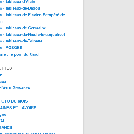
 - tableaux d'Alain
 - tableaux-de-Dadou
 - tableaux-de-Flavien Sempéré de
on
 - tableaux-de-Germaine
 - tableaux-de-Nicole-le-coquelicot
 - tableaux-de-Toinette
m - VOSGES
re : le pont du Gard
ORIES
ce
aux
d'Azur Provence
s
HOTO DU MOIS
AINES ET LAVOIRS
agne
VAL
BANCS
E communauté douce France