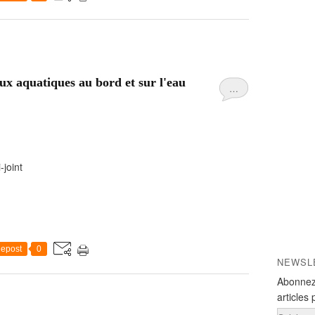
x aquatiques au bord et sur l'eau
…
-joint
epost
0
NEWSL
Abonnez
articles 