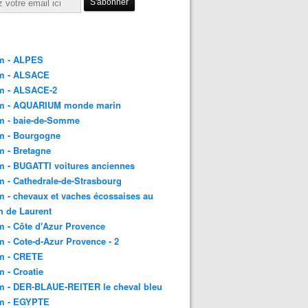
m - ALPES
m - ALSACE
m - ALSACE-2
m - AQUARIUM monde marin
m - baie-de-Somme
m - Bourgogne
 - Bretagne
 - BUGATTI voitures anciennes
 - Cathedrale-de-Strasbourg
 - chevaux et vaches écossaises au
h de Laurent
 - Côte d'Azur Provence
 - Cote-d-Azur Provence - 2
m - CRETE
 - Croatie
m - DER-BLAUE-REITER le cheval bleu
m - EGYPTE