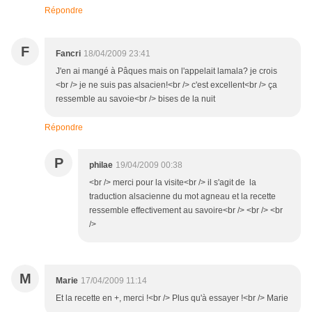
Répondre
F
Fancri
18/04/2009 23:41
J'en ai mangé à Pâques mais on l'appelait lamala? je crois
<br /> je ne suis pas alsacien!<br /> c'est excellent<br /> ça
ressemble au savoie<br /> bises de la nuit
Répondre
P
philae
19/04/2009 00:38
<br /> merci pour la visite<br /> il s'agit de la
traduction alsacienne du mot agneau et la recette
ressemble effectivement au savoire<br /> <br /> <br
/>
M
Marie
17/04/2009 11:14
Et la recette en +, merci !<br /> Plus qu'à essayer !<br /> Marie