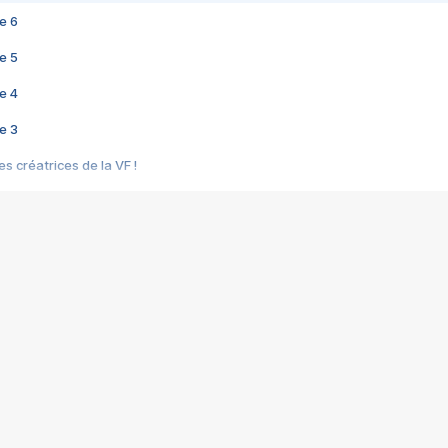
e 6
e 5
e 4
e 3
s créatrices de la VF !
e 2
e 1
e Mektoub My Love arrive enfin ! Rencontre avec Shaïn Boumedine et Sal
i : après Toni en famille
elle réalise le bouleversant Dites lui que je l'aime
ais ! Rencontre autour de Vie privée de Rebecca Zlotowski
 de Marguerite, Grave... Rencontre avec Ella Rumpf