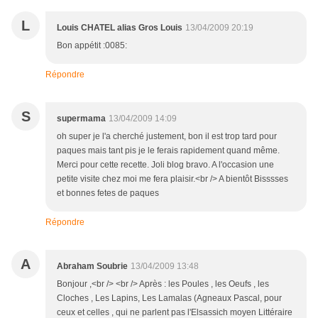
L
Louis CHATEL alias Gros Louis
13/04/2009 20:19
Bon appétit :0085:
Répondre
S
supermama
13/04/2009 14:09
oh super je l'a cherché justement, bon il est trop tard pour
paques mais tant pis je le ferais rapidement quand même.
Merci pour cette recette. Joli blog bravo. A l'occasion une
petite visite chez moi me fera plaisir.<br /> A bientôt Bisssses
et bonnes fetes de paques
Répondre
A
Abraham Soubrie
13/04/2009 13:48
Bonjour ,<br /> <br /> Après : les Poules , les Oeufs , les
Cloches , Les Lapins, Les Lamalas (Agneaux Pascal, pour
ceux et celles , qui ne parlent pas l'Elsassich moyen Littéraire