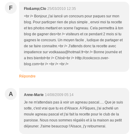
F
Flo&amp;Clo
25/03/2010 12:35
<br /> Bonjour, j'ai lancé un concours pour paques sur mon
blog. Pour particper rien de plus simple , envoi moi ta recette
et tes photos mettant en scene l'agneau. Cela permettra à ton
blog de gagner des<br /> visiteurs et ce pendant 2 mois si tu
gagnes le concours. Un moyen facile , ludique de partager et
de se faire connaitre.<br /> J'attends donc ta recette avec
impatience sur vodkaaaa@hotmail.fr<br /> Bonne journée et
a tres bientot<br /> Chloé<br /> Http://cookcoco.over-
blog.com<br /> <br /> <br />
Répondre
A
Anne-Marie
14/08/2009 05:14
Je ne m'attendais pas à voir un agneau pascal..... Que je suis
sotte, c'est vrai que tu es d'Alsace. A Pâques, j'ai acheté un
moule agneau pascal et j'ai fait la recette pour le club de la
paroisse. Nous nous sommes régalés et à la maison au petit
déjeuner. J'aime beaucoup l'Alsace, j'y retournerai.